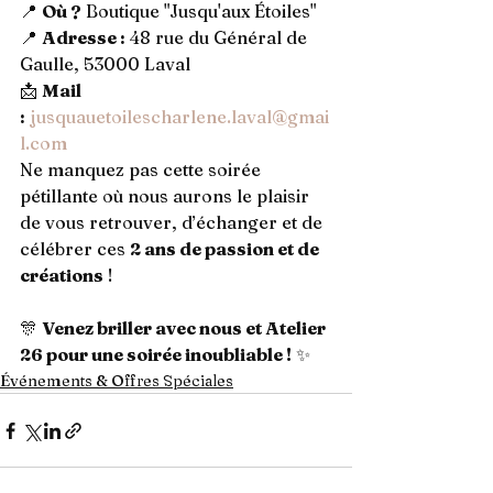
📍 
Où ?
 Boutique "Jusqu'aux Étoiles"
📍 
Adresse :
 48 rue du Général de 
Gaulle, 53000 Laval
📩 
Mail 
:
jusquauetoilescharlene.laval@gmai
l.com
Ne manquez pas cette soirée 
pétillante où nous aurons le plaisir 
de vous retrouver, d’échanger et de 
célébrer ces 
2 ans de passion et de 
créations
 !
🎊 
Venez briller avec nous et Atelier 
26 pour une soirée inoubliable !
 ✨
Événements & Offres Spéciales