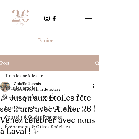
Panier
Post
Tous les articles
Ophélie Servais
Tous les articles
8 avr. 2025
1 min de lecture
🎉 Jusqu’aux Étoiles fête
Tendances & Inspirations
ses 2 ans avec Atelier 26 !
Notre Savoir-Faire & Nos Produits
Conseils & Guides Pratiques
Venez célébrer avec nous
Événements & Offres Spéciales
à Laval ! ✨