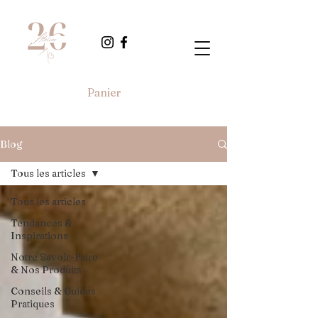
Panier
Blog
Tous les articles
Tous les articles
Tendances &
Inspirations
Notre Savoir-Faire
& Nos Produits
Conseils & Guides
Pratiques